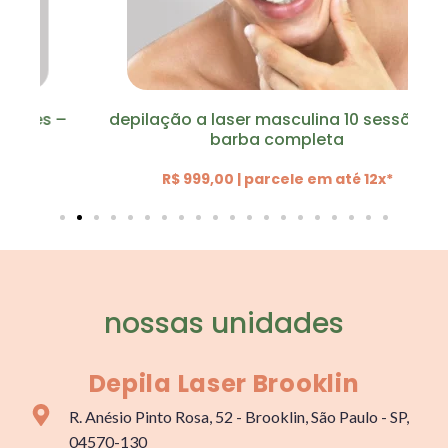
 –
depilação a laser masculina 10 sessões –
c
barba completa
R$ 999,00 | parcele em até 12x*
nossas unidades
Depila Laser Brooklin
R. Anésio Pinto Rosa, 52 - Brooklin, São Paulo - SP,
04570-130