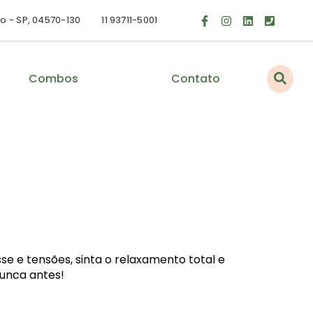
lo - SP, 04570-130
11 93711-5001
Combos
Contato
e e tensões, sinta o relaxamento total e
nunca antes!