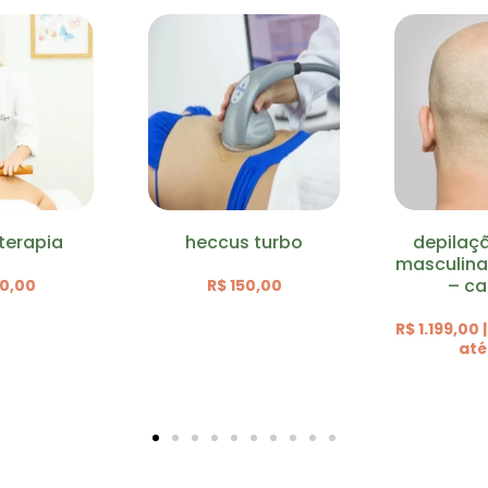
 turbo
depilação a laser
drenage
masculina 10 sessões
– cabeça
50,00
R$ 1
R$ 1.199,00 | parcele em
até 12x*