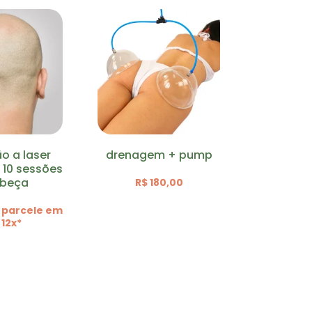
m + pump
combo 40 sessões –
10 sessões virilha + 10
sessões ânus + 10
80,00
sessões buço + 10
sessões axilas
R$ 1.499,00 | parcele
em até 12x*