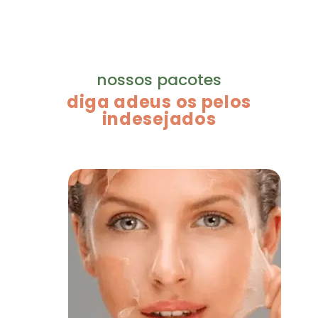
nossos pacotes
diga adeus os pelos
indesejados